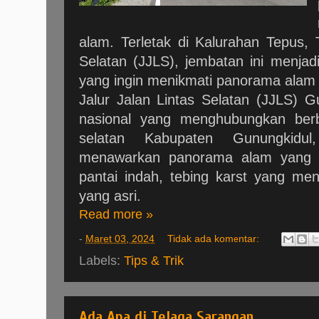
alam. Terletak di Kalurahan Tepus, T
Selatan (JJLS), jembatan ini menja
yang ingin menikmati panorama alam 
Jalur Jalan Lintas Selatan (JJLS) 
nasional yang menghubungkan berb
selatan Kabupaten Gunungkidul
menawarkan panorama alam yang lu
pantai indah, tebing karst yang me
yang asri.
Read more »
-
Maret 03, 2024
Tidak ada komentar:
Labels:
Tips & Trik
Ada Apa di Telaga Sarangan