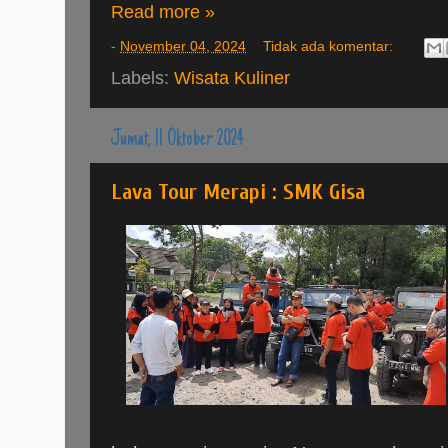
Read more »
-
November 04, 2024
Tidak ada komentar:
Labels:
Wisata Kuliner
Jumat, 11 Oktober 2024
Lava Tour Merapi : SMK Gisa