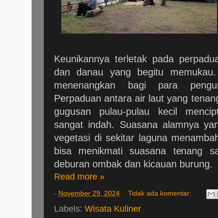
Keunikannya terletak pada perpadu
dan danau yang begitu memukau
menenangkan bagi para pengun
Perpaduan antara air laut yang tenan
gugusan pulau-pulau kecil menc
sangat indah. Suasana alamnya yan
vegetasi di sekitar laguna menambah
bisa menikmati suasana tenang s
deburan ombak dan kicauan burung.
Read more »
-
November 29, 2024
Tidak ada komentar:
Labels:
Wisata Kuliner