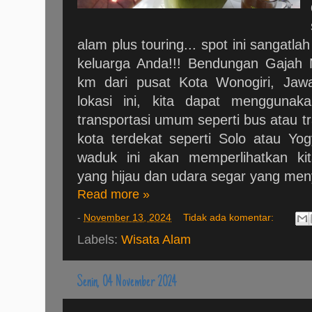
alam plus touring... spot ini sangatla
keluarga Anda!!! Bendungan Gajah M
km dari pusat Kota Wonogiri, Jaw
lokasi ini, kita dapat menggunak
transportasi umum seperti bus atau tr
kota terdekat seperti Solo atau Yo
waduk ini akan memperlihatkan k
yang hijau dan udara segar yang me
Read more »
-
November 13, 2024
Tidak ada komentar:
Labels:
Wisata Alam
Senin, 04 November 2024